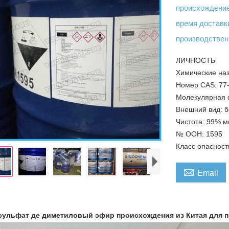
происхождени
время достав
производствен
ЛИЧНОСТЬ
Химические наз
Номер CAS: 77
Молекулярная
Внешний вид: б
Чистота: 99% м
№ ООН: 1595
Класс опасности

Email
сульфат де диметиловый эфир происхождения из Китая для 