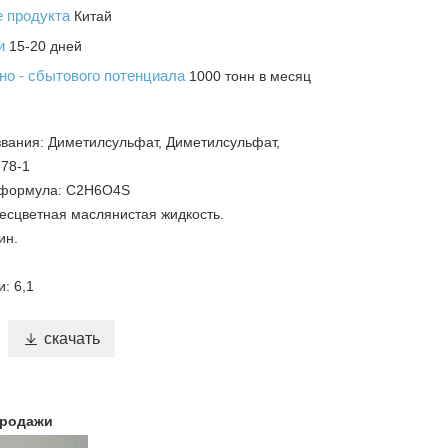
е продукта
Китай
ки
15-20 дней
но - сбытового потенциала
1000 тонн в месяц
вания: Диметилсульфат, Диметилсульфат,
-78-1
 формула: C2H6O4S
есцветная маслянистая жидкость.
ин.
: 6,1

скачать
продажи