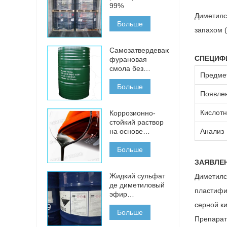
99%
Диметилс
Больше
запахом (
Самозатвердевающая
СПЕЦИФ
фурановая
смола без
Предме
выпечки для
литья чугуна,
Больше
Появле
стали и цветных
металлов
Кислотн
Коррозионно-
стойкий раствор
на основе
Анализ
фурановой
смолы для
Больше
кислотных
ЗАЯВЛЕ
кирпичей
Жидкий сульфат
Диметилс
де диметиловый
пластифи
эфир
происхождения
серной к
из Китая для
Больше
Препарат
продажи