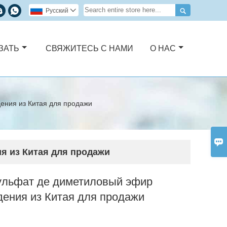



Pусский

ЗАТЬ
СВЯЖИТЕСЬ С НАМИ
О НАС
ения из Китая для продажи

я из Китая для продажи
ульфат де диметиловый эфир
ения из Китая для продажи