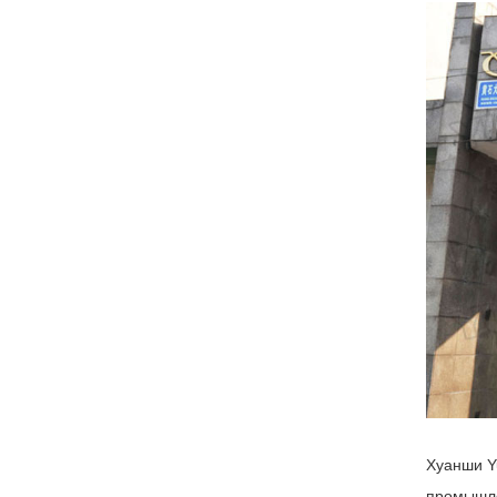
Хуанши Y
промышле