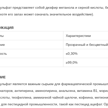
ульфат представляет собой диэфир метанола и серной кислоты, б
хотя его запах может означать значительное воздействие).
ИКАЦИЯ
ты
Характеристики
ние
Прозрачный и бесцветный
ость
≤
0,30%
≥
99,0%
НИЕ
ульфат является важным сырьем для фармацевтической промышле
каторов, антипирина, аминопирина, анальгина, витамина B1, мэри
ислоты, теофиллина, аммиачной чайной щелочи, кофеина, метиони
 для пестицидной промышленности, такой как пестицид ацефат. О