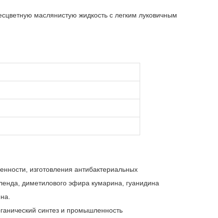
есцветную маслянистую жидкость с легким луковичным
нности, изготовления антибактериальных
ленда, диметилового эфира кумарина, гуанидина
на.
рганический синтез и промышленность